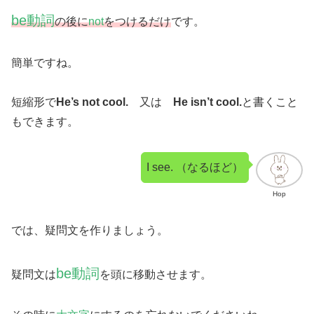
be動詞
の後に
not
をつけるだけ
です。
簡単ですね。
短縮形で
He’s not cool.
又は
He isn’t cool.
と書くこと
もできます。
I see. （なるほど）
Hop
では、疑問文を作りましょう。
be動詞
疑問文は
を頭に移動させます。