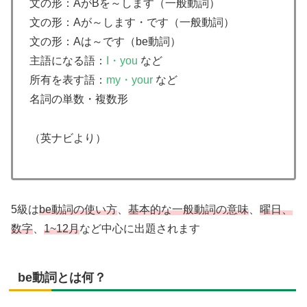
文の形：AがBを～します（一般動詞）
文の形：Aが～します・です（一般動詞）
文の形：Aは～です（be動詞）
主語になる語：
I・you
など
所有を表す語：
my・your
など
名詞の単数・複数形
（英ナビより）
5級は
be動詞の使い方
、
基本的な一般動詞の意味
、
曜日、
数字
、
1~12月
など中心に出題されます
be動詞とは何？