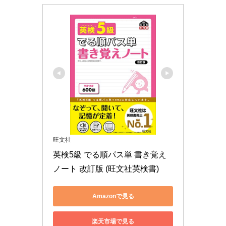
旺文社
英検5級 でる順パス単 書き覚え
ノート 改訂版 (旺文社英検書)
Amazonで見る
楽天市場で見る