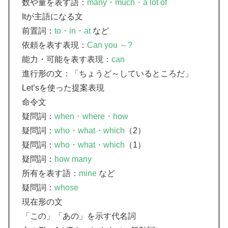
数や量を表す語：
many・much・a lot of
Itが主語になる文
前置詞：
to・in・at
など
依頼を表す表現：
Can you ～?
能力・可能を表す表現：
can
進行形の文：「ちょうど～しているところだ」
Let’sを使った提案表現
命令文
疑問詞：
when・where・how
疑問詞：
who・what・which
（2）
疑問詞：
who・what・which
（1）
疑問詞：
how many
所有を表す語：
mine
など
疑問詞：
whose
現在形の文
「この」「あの」を示す代名詞