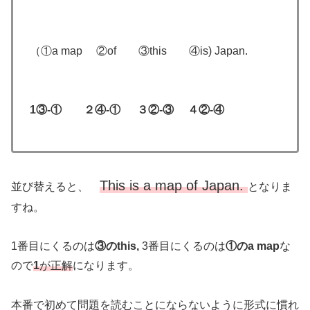
（①a map ②of ③this ④is) Japan.
1③-① ２④-① ３②-③ ４②-④
This is a map of Japan.
並び替えると、
となりま
すね。
1番目にくるのは
③のthis,
3番目にくるのは
①のa map
な
ので
1
が正解
になります。
本番で初めて問題を読むことにならないように形式に慣れ