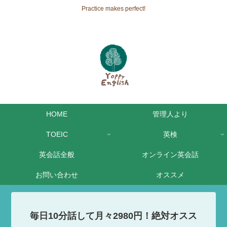
Practice makes perfect!
HOME
管理人より
TOEIC
英検
英会話全般
オンライン英会話
お問い合わせ
オススメ
毎日10分話して月々2980円！絶対オスス