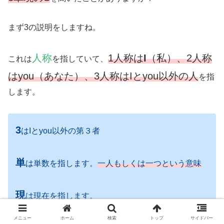
まず3の説明をしますね。
人称
1人称は
I
（私）、2人称
これは
を指していて、
はyou（あなた）、3人称はIとyou以外の人
を指
します。
3
はIとyou以外の第３者
単
は単数を指します。
一人もしくは一つという意味
現
は現在を指します。
メニュー
ホーム
検索
トップ
サイドバー