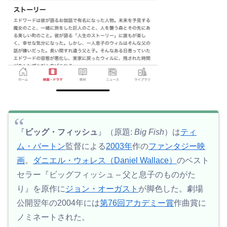
『
ビッグ・フィッシュ
』（原題:
Big Fish
）は
ティ
ム・バートン
監督による
2003年
作の
ファンタジー映
画
。
ダニエル・ウォレス
（Daniel Wallace）
のベスト
セラー『ビッグフィッシュ – 父と息子のものがた
り』を原作に
ジョン・オーガスト
が脚色した。劇場
公開翌年の2004年には
第76回アカデミー賞
作曲賞に
ノミネートされた。