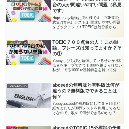
台の人が間違いやすい問題（私見
です）
Hopいつも勉強お疲れ様です！TOEIC公
式集7(青色）テスト１ 間違いやすい問題
をピックアップ！TOEICは随分前から受
験していますがTOEICの勉強自体を毎日
30分以上継続しているのはここ1年ほどで
す。その以前に3ヶ月連続で勉強した
TOEIC７００点台の人！ この単
TOEICあれこれ
り、...
語、フレーズは知ってますか？そ
の①
Yoppyちびちびと勉強しているせいか700
点台をキープできても800を越えられない
私が、でる1000や読解特急を解いて分か
らなかった単語やフレーズをクイズ形式
にしてみました！次の問題が分かれば
TOEIC800は軽いかも？！それでは早速問
abceedの無料版と有料版は何が
TOEICあれこれ
題...
違うの？無料版でできることは
何？
Yoppyabceedの有料版にして３ヶ月ほど
経ちましたが30問テストを利用してるだ
けなので、改めて何ができるのかな？と
調べてみました！無料でも十分な機能を
持っていますが有料版の教材使い放題と
予測スコアは魅力的ですね。abceedの有
abceedのTOEIC 15分模試の予測
TOEICあれこれ