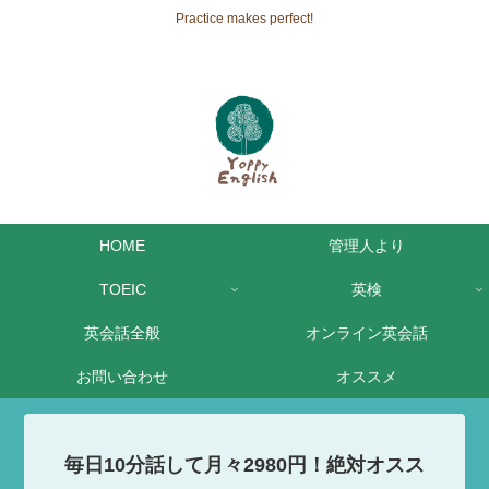
Practice makes perfect!
HOME
管理人より
TOEIC
英検
英会話全般
オンライン英会話
お問い合わせ
オススメ
毎日10分話して月々2980円！絶対オスス