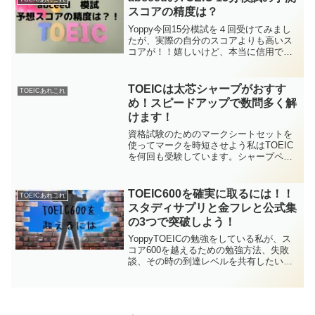
料版で...
スコアの精度は？
Yoppy今回15分模試を４回受けてみまし
たが、実際の自分のスコアよりも高いス
コアが！！嬉しいけど、本当に信用でき
るのかな？と思い検証してみます。
abceedとはAI英語教材アプリです最近、
TwitterでTOEICアカウントを作り学習を
TOEICは太芯シャープがおすす
TOEICあれこれ
し...
め！スピードアップで数問多く解
けます！
資格試験のためのマークシートセットを
使ってマークを時短させよう私はTOEIC
を何回も受験しています。シャープペン
シルはマークをするのに時間がかかるの
で、鉛筆のBを使っていましたが、
TOEICマニアに入門するには、やはりマ
TOEIC600を確実に取るには！！
TOEICあれこれ
ークシートセットを使...
スタディサプリと金フレと公式集
の3つで突破しよう！
YoppyTOEICの勉強をしている私が、ス
コア600を越えるための勉強方法、失敗
談、その時の到達レベルを共有したいと
思います。基本文法の理解と音読を徹底
的にこなそうReading対策スコアが600到
達していない＝基礎文法が理解できてい
ない...