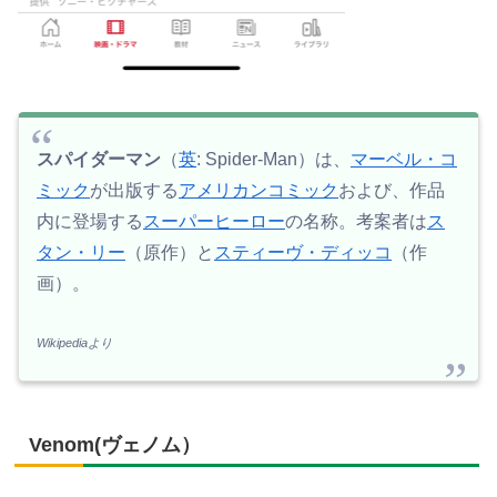
スパイダーマン
（
英
: Spider-Man）は、
マーベル・コ
ミック
が出版する
アメリカンコミック
および、作品
内に登場する
スーパーヒーロー
の名称。考案者は
ス
タン・リー
（原作）と
スティーヴ・ディッコ
（作
画）。
Wikipediaより
Venom(ヴェノム）